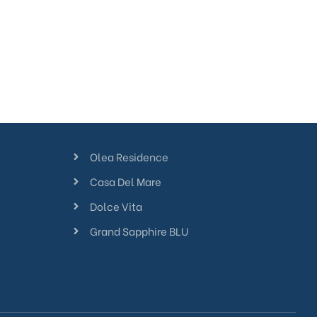
Olea Residence
Casa Del Mare
Dolce Vita
Grand Sapphire BLU