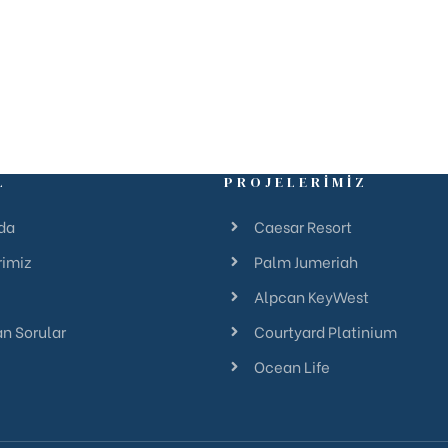
L
PROJELERİMİZ
da
Caesar Resort
rimiz
Palm Jumeriah
Alpcan KeyWest
an Sorular
Courtyard Platinium
Ocean Life