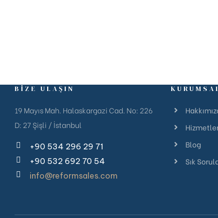
BİZE ULAŞIN
KURUMSA
19 Mayıs Mah. Halaskargazi Cad. No: 226
Hakkımız
D: 27 Şişli / İstanbul
Hizmetle
Blog
+90 534 296 29 71
Sık Sorul
+90 532 692 70 54
info@reformsales.com